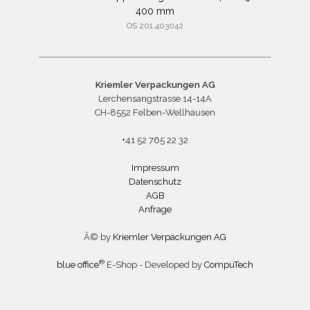
400 mm
OS 201.403042
Kriemler Verpackungen AG
Lerchensangstrasse 14-14A
CH-8552 Felben-Wellhausen
+41 52 765 22 32
Impressum
Datenschutz
AGB
Anfrage
Â© by
Kriemler Verpackungen AG
®
blue office
E-Shop - Developed by
CompuTech