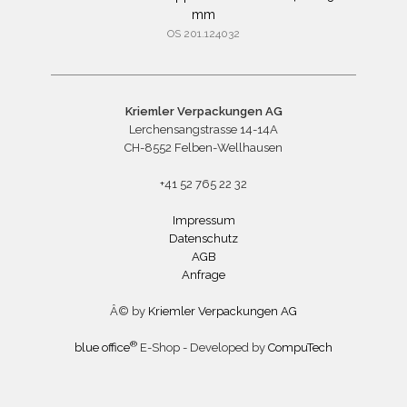
mm
OS 201.124032
Kriemler Verpackungen AG
Lerchensangstrasse 14-14A
CH-8552 Felben-Wellhausen
+41 52 765 22 32
Impressum
Datenschutz
AGB
Anfrage
Â© by
Kriemler Verpackungen AG
®
blue office
E-Shop - Developed by
CompuTech