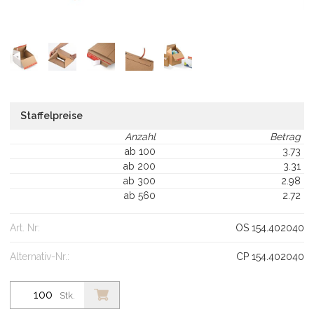
Staffelpreise
Anzahl
Betrag
ab 100
3.73
ab 200
3.31
ab 300
2.98
ab 560
2.72
Art. Nr:
OS 154.402040
Alternativ-Nr.:
CP 154.402040
Stk.