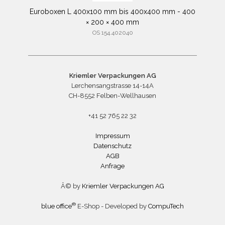
Euroboxen L 400x100 mm bis 400x400 mm - 400
× 200 × 400 mm
OS 154.402040
Kriemler Verpackungen AG
Lerchensangstrasse 14-14A
CH-8552 Felben-Wellhausen
+41 52 765 22 32
Impressum
Datenschutz
AGB
Anfrage
Â© by
Kriemler Verpackungen AG
®
blue office
E-Shop - Developed by
CompuTech