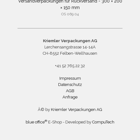
Versandverpackungen für Rückversand - 300 × 200
× 150 mm
OS 069.04
Kriemler Verpackungen AG
Lerchensangstrasse 14-14A
CH-8552 Felben-Wellhausen
+41 52 765 22 32
Impressum
Datenschutz
AGB
Anfrage
Â© by
Kriemler Verpackungen AG
®
blue office
E-Shop - Developed by
CompuTech