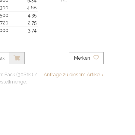
 200
5.34
 300
4.68
 500
4.35
 720
2.75
1000
3.74
Merken
Stk.
: Pack (30Stk.) /
Anfrage zu diesem Artikel ›
stellmenge: