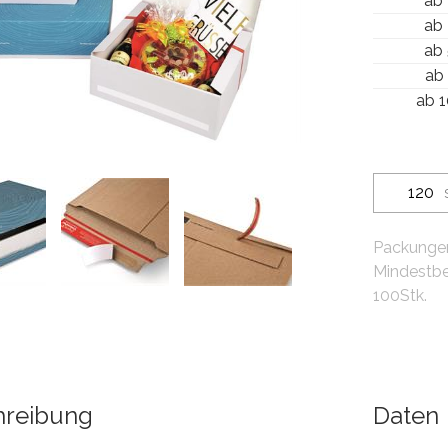
ab
ab
ab
ab
ab 
Packungen
Mindestbe
100Stk.
hreibung
Daten