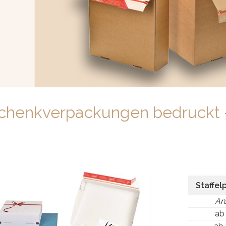
Prev
Next
chenkverpackungen bedruckt -
Staffel
An
ab