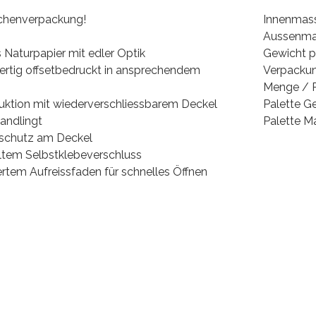
chenverpackung!
Innenmass
Aussenma
 Naturpapier mit edler Optik
Gewicht p
ertig offsetbedruckt in ansprechendem
Verpackun
Menge / P
uktion mit wiederverschliessbarem Deckel
Palette G
andlingt
Palette M
ffschutz am Deckel
ltem Selbstklebeverschluss
iertem Aufreissfaden für schnelles Öffnen