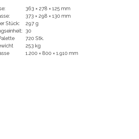
e:
363 × 278 × 125 mm
sse:
373 × 298 × 130 mm
er Stück:
297 g
gseinheit:
30
alette
720 Stk.
ewicht
253 kg
asse
1.200 × 800 × 1.910 mm