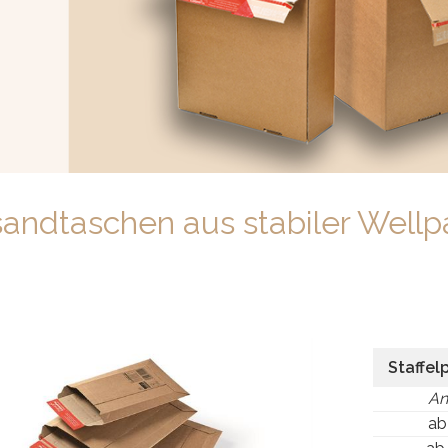
Prev
Next
andtaschen aus stabiler Well
Staffel
An
ab