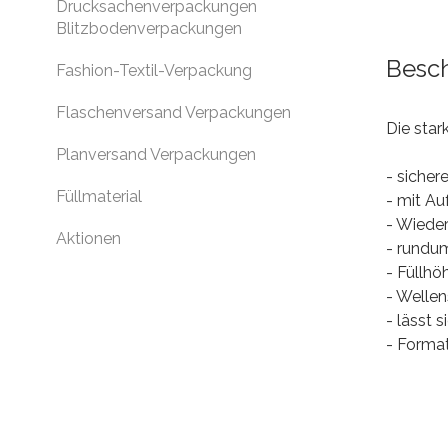
Drucksachenverpackungen
Blitzbodenverpackungen
Besc
Fashion-Textil-Verpackung
Flaschenversand Verpackungen
Die sta
Planversand Verpackungen
- siche
Füllmaterial
- mit Au
- Wieder
Aktionen
- rundu
- Füllhö
- Wellen
- lässt 
- Forma