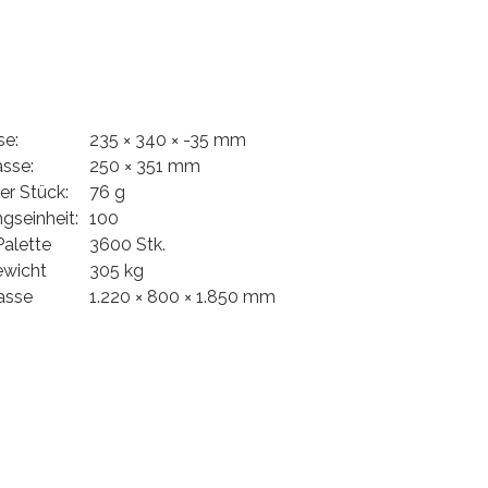
e:
235 × 340 × -35 mm
sse:
250 × 351 mm
er Stück:
76 g
gseinheit:
100
alette
3600 Stk.
ewicht
305 kg
asse
1.220 × 800 × 1.850 mm