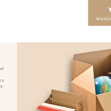
WARE
uf
r 2
hr