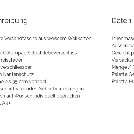
hreibung
Daten
rke Versandtasche aus weissem Wellkarton
Innenmass
Aussenma
rer Colompac Selbstklebeverschluss
Gewicht p
freissfaden
Verpackun
verschliessbar
Menge / P
m Kantenschutz
Palette G
he bis 35 mm variabel
Palette M
schnitt verhindert Schnittverletzungen
sich auf Wunsch individuell bedrucken
t A4+