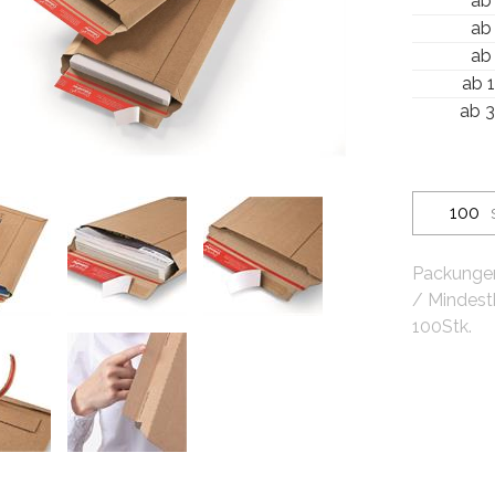
ab
ab
ab
ab 
ab 
Packungen
/ Mindest
100Stk.