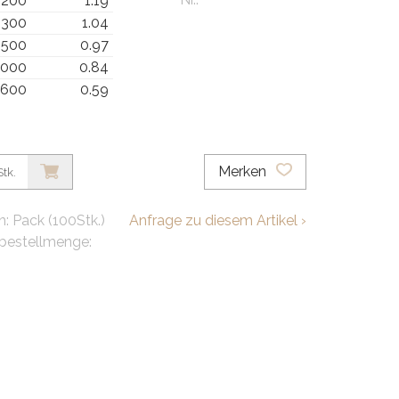
 200
1.19
 300
1.04
 500
0.97
1000
0.84
3600
0.59
Merken
Stk.
: Pack (100Stk.)
Anfrage zu diesem Artikel ›
bestellmenge: