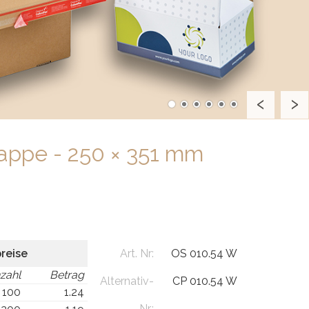
pappe - 250 × 351 mm
preise
Art. Nr:
OS 010.54 W
zahl
Betrag
Alternativ-
CP 010.54 W
 100
1.24
Nr.: