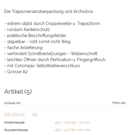
Die Trapezversandverpackung und Archivbox
- extrem stabil durch Doppelwelle u. Trapezform
- rundum Kantenschutz
- praktische Beschriftungsfelder
- stapelbar - rollt somit nicht Weg
- flache Anlieferung
- verhindert Schnittverletzungen - Wellenschnitt
- leichtes Öffnen durch Perforation u. Fingergriffloch
- mit Colompac Selbstklebeverschluss
- Grösse A2
Artikel (5)
Preis ab:
Artikel-Nr.:
OS 070.02
A2
Innenmasse:
430 × 105/55 × 75 mm
Aussenmasse:
485 × 112/60 × 82 mm