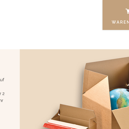
WARE
uf
r 2
hr