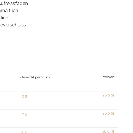
Aufreissfaden
rhältlich
tlich
deverschluss
Preis ab:
Gewicht per Stück:
ab
0.61
45 g
ab
0.61
46 g
ab
0.38
64 g