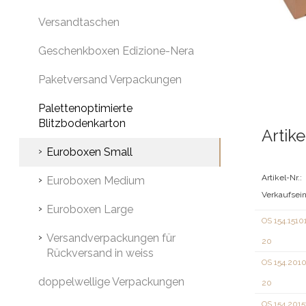
Versandtaschen
Geschenkboxen Edizione-Nera
Paketversand Verpackungen
Palettenoptimierte
Blitzbodenkarton
Artike
Euroboxen Small
Artikel-Nr.:
Euroboxen Medium
Verkaufsein
Euroboxen Large
OS 154.1510
Versandverpackungen für
20
Rückversand in weiss
OS 154.201
doppelwellige Verpackungen
20
OS 154.201