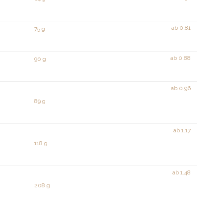
ab
0.81
75 g
ab
0.88
90 g
ab
0.96
89 g
ab
1.17
118 g
ab
1.48
208 g