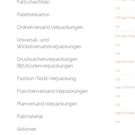
Faltschachteln
20
Palettenkarton
OS 154.2015
Ordnerversand Verpackungen
20
OS 154.201
Universal- und
20
Wickelversandverpackungen
OS
Drucksachenverpackungen
154.202010
Blitzbodenverpackungen
20
Fashion-Textil-Verpackung
OS
154.202020
Flaschenversand Verpackungen
20
Planversand Verpackungen
OS
154.202040
Füllmaterial
20
Aktionen