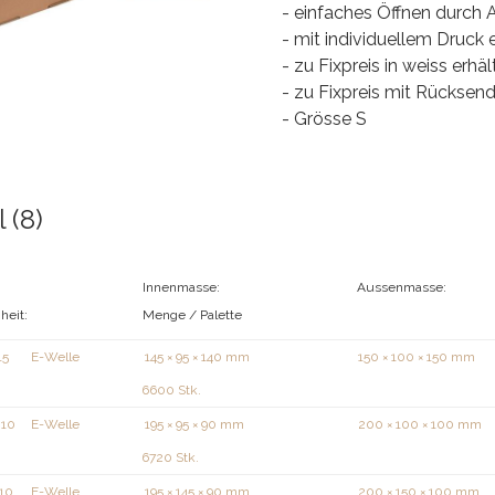
- einfaches Öffnen durch 
- mit individuellem Druck e
- zu Fixpreis in weiss erhäl
- zu Fixpreis mit Rücksen
- Grösse S
l (8)
Innenmasse:
Aussenmasse:
heit:
Menge / Palette
15
E-Welle
145 × 95 × 140 mm
150 × 100 × 150 mm
6600 Stk.
010
E-Welle
195 × 95 × 90 mm
200 × 100 × 100 mm
6720 Stk.
510
E-Welle
195 × 145 × 90 mm
200 × 150 × 100 mm