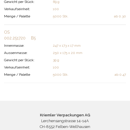
Gewicht per Stück:
69 g
Verkaufseinheit:
100
Menge / Palette
5000 Stk.
ab
0.30
OS
002.251720
B5
Innenmasse:
247 x 173 x 17 mm
Aussenmasse:
250 x 175 x 20 mm
Gewicht per Stück:
39 g
Verkaufseinheit:
100
Menge / Palette
5000 Stk.
ab
0.47
Kriemler Verpackungen AG
Lerchensangstrasse 14-14A
CH-8552 Felben-Wellhausen