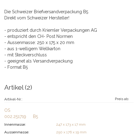
Die Schweizer Briefversandverpackung B5
Direkt vom Schweizer Hersteller!
- produziert durch Kriemler Verpackungen AG
- entspricht den CH- Post Normen
- Aussenmasse: 250 x 175 x 20 mm
- aus 1-welligem Wellkarton
- mit Steckverschluss
- geeignet als Versandverpackung
- Format B5
Artikel (2)
Preis ab:
Artikel-Nr.:
OS
002.251719
B5
Innenmasse:
247 x 173 x 17 mm
Aussenmasse:
250 x 176 x 19 mm