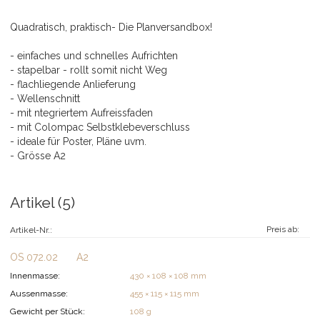
Quadratisch, praktisch- Die Planversandbox!
- einfaches und schnelles Aufrichten
- stapelbar - rollt somit nicht Weg
- flachliegende Anlieferung
- Wellenschnitt
- mit ntegriertem Aufreissfaden
- mit Colompac Selbstklebeverschluss
- ideale für Poster, Pläne uvm.
- Grösse A2
Artikel (5)
Preis ab:
Artikel-Nr.:
OS 072.02
A2
Innenmasse:
430 × 108 × 108 mm
Aussenmasse:
455 × 115 × 115 mm
Gewicht per Stück:
108 g