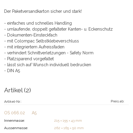
Der Paketversandkarton sicher und stark!
- einfaches und schnelles Handling
- umlaufende, doppelt gefalteter Kanten- u. Eckenschutz
- Dokumenten-Einsteckfach
- mit Colompac Selbstklebeverschluss
- mit integriertem Aufreissfaden
- verhindert Schnittverletzungen - Safety Norm
- Platzsparend vorgefaltet
- lässt sich auf Wunsch individuell bedrucken
- DIN A5
Artikel (2)
Preis ab:
Artikel-Nr.:
OS 066.02
A5
Innenmasse:
215 × 155 × 43 mm
Aussenmasse:
262 × 165 × 50 mm