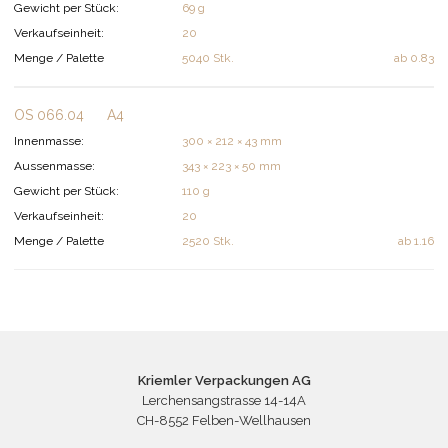
Gewicht per Stück:
69 g
Verkaufseinheit:
20
Menge / Palette
5040 Stk.
ab
0.83
OS 066.04
A4
Innenmasse:
300 × 212 × 43 mm
Aussenmasse:
343 × 223 × 50 mm
Gewicht per Stück:
110 g
Verkaufseinheit:
20
Menge / Palette
2520 Stk.
ab
1.16
Kriemler Verpackungen AG
Lerchensangstrasse 14-14A
CH-8552 Felben-Wellhausen