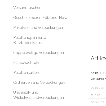
Versandtaschen
Geschenkboxen Edizione-Nera
Paketversand Verpackungen
Palettenoptimierte
Blitzbodenkarton
doppelwellige Verpackungen
Artike
Faltschachteln
Palettenkarton
Artikel-Nr.:
Verkaufsein
Ordnerversand Verpackungen
OS 001.01
Universal- und
ca. 5 kg
Wickelversandverpackungen
OS 001.02