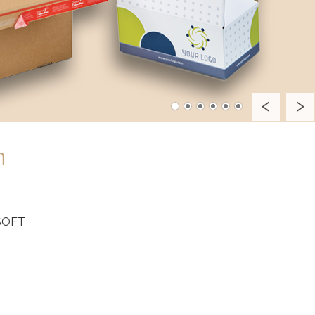
n
SOFT