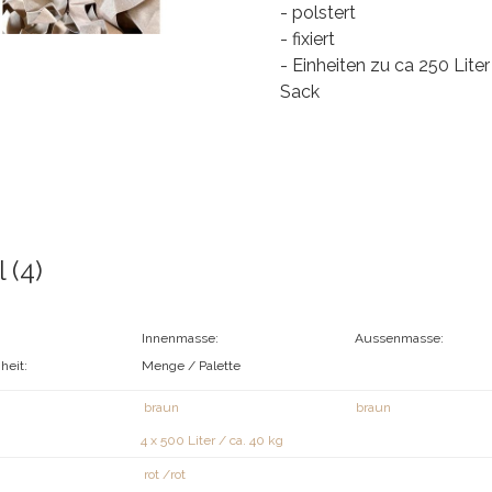
- polstert
- fixiert
- Einheiten zu ca 250 Liter
Sack
l (4)
Innenmasse:
Aussenmasse:
heit:
Menge / Palette
braun
braun
4 x 500 Liter / ca. 40 kg
rot /rot