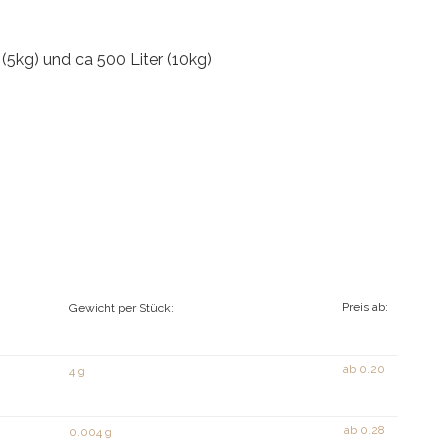
 (5kg) und ca 500 Liter (10kg)
Preis ab:
Gewicht per Stück:
ab
0.20
4 g
ab
0.28
0.004 g