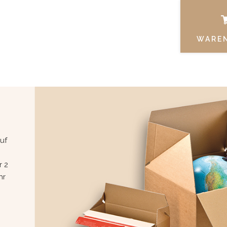
WARE
uf
r 2
hr