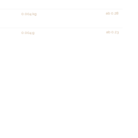
ab
0.28
0.004 kg
ab
0.23
0.004 g