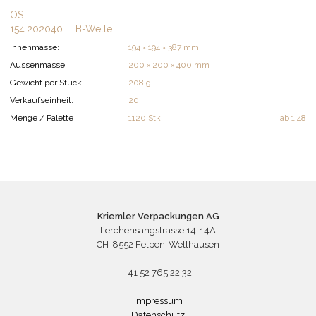
OS
154.202040
B-Welle
Innenmasse:
194 × 194 × 387 mm
Aussenmasse:
200 × 200 × 400 mm
Gewicht per Stück:
208 g
Verkaufseinheit:
20
Menge / Palette
1120 Stk.
ab
1.48
Kriemler Verpackungen AG
Lerchensangstrasse 14-14A
CH-8552 Felben-Wellhausen
+41 52 765 22 32
Impressum
Datenschutz